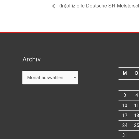
(In)offizielle Deutsche SR-Meistersch
Archiv
Archiv
M
D
3
4
10
11
17
18
24
25
31