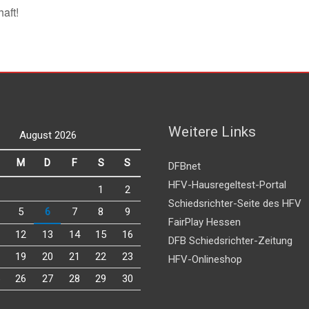
aft!
Weitere Links
August 2026
M
D
F
S
S
DFBnet
HFV-Hausregeltest-Portal
1
2
Schiedsrichter-Seite des HFV
5
6
7
8
9
FairPlay Hessen
12
13
14
15
16
DFB Schiedsrichter-Zeitung
19
20
21
22
23
HFV-Onlineshop
26
27
28
29
30