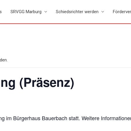
s
SRVGG Marburg
Schiedsrichter werden
Förderver
den.
ng (Präsenz)
ng im Bürgerhaus Bauerbach statt. Weitere Informatione