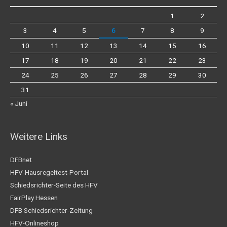
1
2
3
4
5
6
7
8
9
10
11
12
13
14
15
16
17
18
19
20
21
22
23
24
25
26
27
28
29
30
31
« Juni
Weitere Links
DFBnet
HFV-Hausregeltest-Portal
Schiedsrichter-Seite des HFV
FairPlay Hessen
DFB Schiedsrichter-Zeitung
HFV-Onlineshop