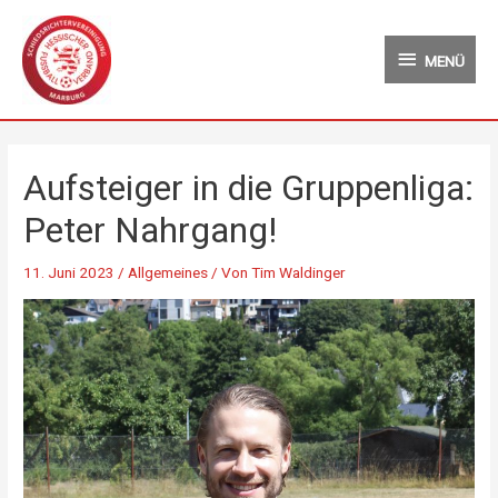
Zum
MENÜ
Inhalt
MENÜ
springen
Aufsteiger in die Gruppenliga:
Peter Nahrgang!
11. Juni 2023
/
Allgemeines
/ Von
Tim Waldinger