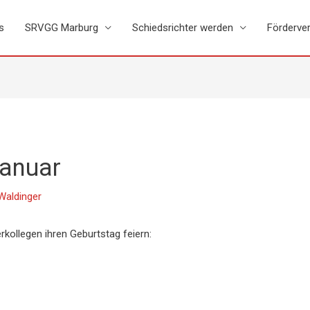
s
SRVGG Marburg
Schiedsrichter werden
Förderver
Januar
Waldinger
kollegen ihren Geburtstag feiern: