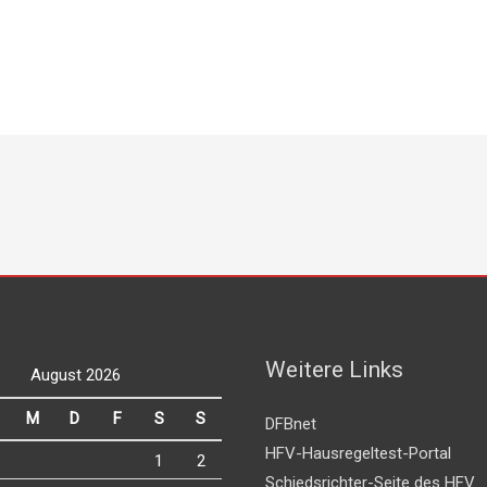
Weitere Links
August 2026
M
D
F
S
S
DFBnet
HFV-Hausregeltest-Portal
1
2
Schiedsrichter-Seite des HFV