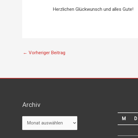
Herzlichen Glückwunsch und alles Gute!
←
Vorheriger Beitrag
Archiv
Archiv
M
D