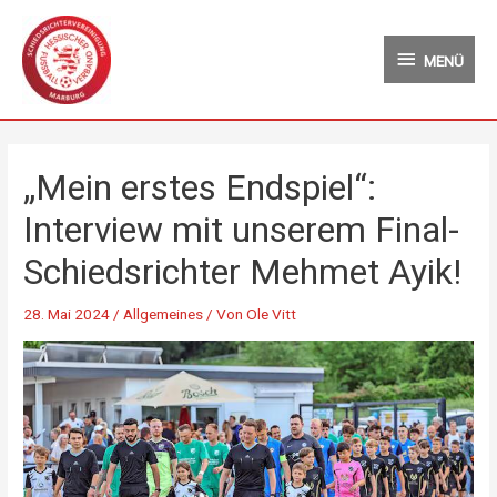
Zum
MENÜ
Inhalt
MENÜ
springen
„Mein erstes Endspiel“:
Interview mit unserem Final-
Schiedsrichter Mehmet Ayik!
28. Mai 2024
/
Allgemeines
/ Von
Ole Vitt