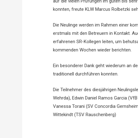
auf die vielen Prüfungen im guten bis seh
konnten, freute KLW Marcus Rolbetzki seh
Die Neulinge werden im Rahmen einer ko
erstmals mit den Betreuern in Kontakt. A
erfahrenen SR-Kollegen leiten, um behuts
kommenden Wochen wieder berichten.
Ein besonderer Dank geht wiederum an den
traditionell durchführen konnten.
Die Teilnehmer des diesjährigen Neulings
Wehrda), Edwin Daniel Ramos Garcia (VfB 
Vanessa Torani (SV Concordia Gernsheim)
Wittekindt (TSV Rauschenberg)