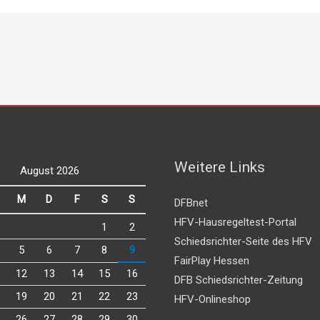
Weitere Links
August 2026
M
D
F
S
S
DFBnet
HFV-Hausregeltest-Portal
1
2
Schiedsrichter-Seite des HFV
5
6
7
8
9
FairPlay Hessen
12
13
14
15
16
DFB Schiedsrichter-Zeitung
19
20
21
22
23
HFV-Onlineshop
26
27
28
29
30