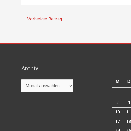
←
Vorheriger Beitrag
Archiv
Archiv
M
D
3
4
10
11
17
18
24
25