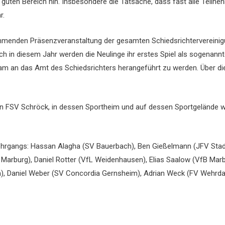
r guten Bereich hin. Insbesondere die Tatsache, dass fast alle Teil
r.
mmenden Präsenzveranstaltung der gesamten Schiedsrichtervereinig
uch in diesem Jahr werden die Neulinge ihr erstes Spiel als sogena
am an das Amt des Schiedsrichters herangeführt zu werden. Über die 
 FSV Schröck, in dessen Sportheim und auf dessen Sportgelände wir
lehrgangs: Hassan Alagha (SV Bauerbach), Ben Gießelmann (JFV Stadt
Marburg), Daniel Rotter (VfL Weidenhausen), Elias Saalow (VfB Marb
, Daniel Weber (SV Concordia Gernsheim), Adrian Weck (FV Wehrda