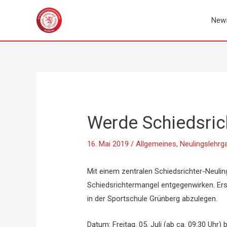
Zum
Inhalt
New
springen
Werde Schiedsric
16. Mai 2019
/
Allgemeines
,
Neulingslehrg
Mit einem zentralen Schiedsrichter-Neul
Schiedsrichtermangel entgegenwirken. Ers
in der Sportschule Grünberg abzulegen.
Datum: Freitag. 05. Juli (ab ca. 09:30 Uhr) b