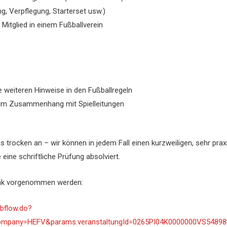
g, Verpflegung, Starterset usw.)
Mitglied in einem Fußballverein
 weiteren Hinweise in den Fußballregeln
rs im Zusammenhang mit Spielleitungen
was trocken an – wir können in jedem Fall einen kurzweiligen, sehr p
eine schriftliche Prüfung absolviert.
nk vorgenommen werden:
bflow.do?
any=HEFV&params.veranstaltungId=0265PI04K0000000VS5489