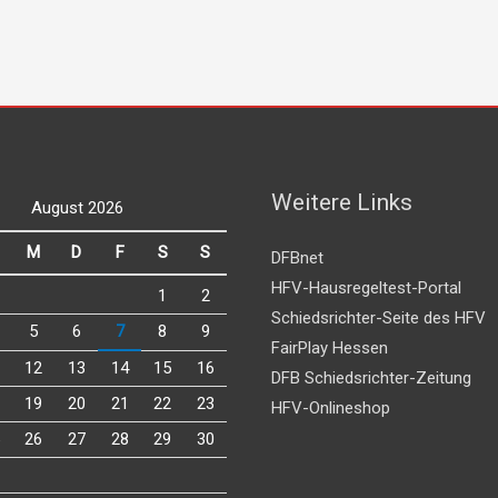
Weitere Links
August 2026
M
D
F
S
S
DFBnet
HFV-Hausregeltest-Portal
1
2
Schiedsrichter-Seite des HFV
5
6
7
8
9
FairPlay Hessen
12
13
14
15
16
DFB Schiedsrichter-Zeitung
19
20
21
22
23
HFV-Onlineshop
26
27
28
29
30