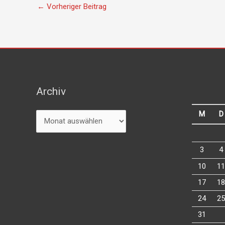
←
Vorheriger Beitrag
Archiv
Archiv
M
D
3
4
10
11
17
18
24
25
31