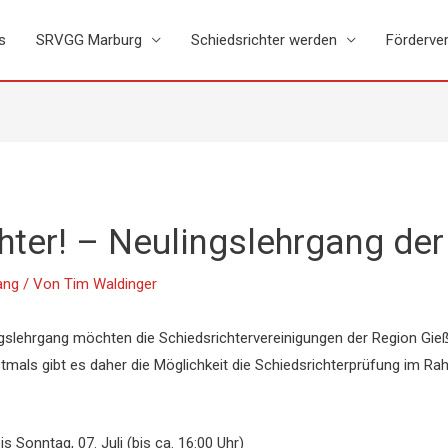
s
SRVGG Marburg
Schiedsrichter werden
Förderver
hter! – Neulingslehrgang der
ang
/ Von
Tim Waldinger
ingslehrgang möchten die Schiedsrichtervereinigungen der Region G
tmals gibt es daher die Möglichkeit die Schiedsrichterprüfung im R
is Sonntag, 07. Juli (bis ca. 16:00 Uhr)