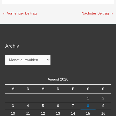
←
Vorheriger Beitrag
Nächster Beitrag
→
Archiv
Archiv
August 2026
M
D
M
D
F
S
S
1
2
3
4
5
6
7
8
9
10
11
12
13
14
15
16