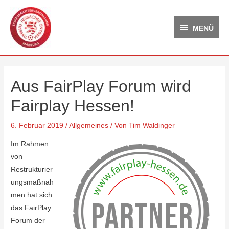
Zum
MENÜ
Inhalt
MENÜ
springen
Aus FairPlay Forum wird
Fairplay Hessen!
6. Februar 2019
/
Allgemeines
/ Von
Tim Waldinger
Im Rahmen
von
Restrukturier
ungsmaßnah
men hat sich
das FairPlay
Forum der