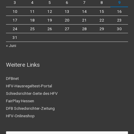
3
4
5
6
7
8
9
10
11
12
13
14
15
16
17
18
19
20
21
22
23
24
25
26
27
28
29
30
31
« Juni
Weitere Links
DFBnet
HFV-Hausregeltest-Portal
Schiedsrichter-Seite des HFV
FairPlay Hessen
DFB Schiedsrichter-Zeitung
HFV-Onlineshop