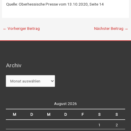
Quelle: Oberhessische Presse vom 13.10.2020, Seite 14
←
Vorheriger Beitrag
Nächster Beitrag
→
Archiv
Archiv
August 2026
M
D
M
D
F
S
S
1
2