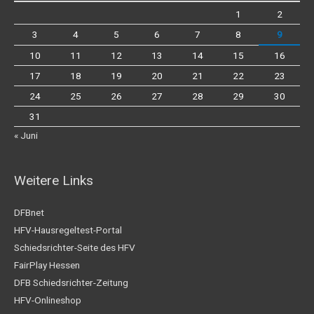
1
2
3
4
5
6
7
8
9
10
11
12
13
14
15
16
17
18
19
20
21
22
23
24
25
26
27
28
29
30
31
« Juni
Weitere Links
DFBnet
HFV-Hausregeltest-Portal
Schiedsrichter-Seite des HFV
FairPlay Hessen
DFB Schiedsrichter-Zeitung
HFV-Onlineshop