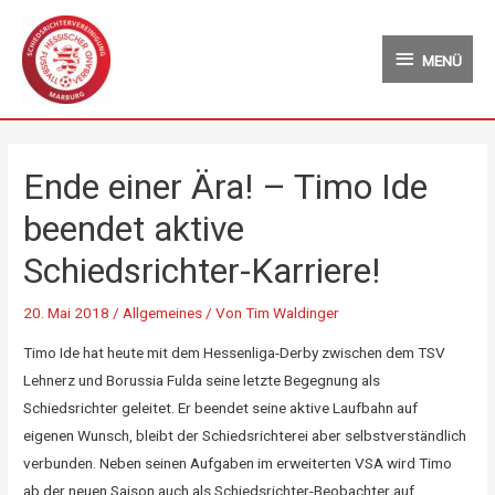
Zum
MENÜ
Inhalt
MENÜ
springen
Ende einer Ära! – Timo Ide
beendet aktive
Schiedsrichter-Karriere!
20. Mai 2018
/
Allgemeines
/ Von
Tim Waldinger
Timo Ide hat heute mit dem Hessenliga-Derby zwischen dem TSV
Lehnerz und Borussia Fulda seine letzte Begegnung als
Schiedsrichter geleitet. Er beendet seine aktive Laufbahn auf
eigenen Wunsch, bleibt der Schiedsrichterei aber selbstverständlich
verbunden. Neben seinen Aufgaben im erweiterten VSA wird Timo
ab der neuen Saison auch als Schiedsrichter-Beobachter auf