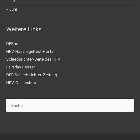
31
« Juni
Weitere Links
DFBnet
HFV-Hausregeltest-Portal
Schiedsrichter-Seite des HFV
FairPlay Hessen
DFB Schiedsrichter-Zeitung
HFV-Onlineshop
Suchen
nach: