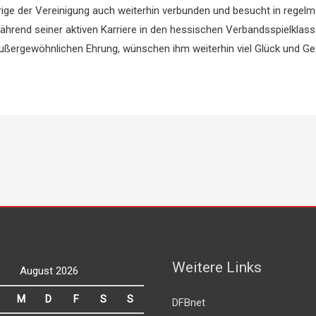
ährige der Vereinigung auch weiterhin verbunden und besucht in rege
rend seiner aktiven Karriere in den hessischen Verbandsspielklasse
 außergewöhnlichen Ehrung, wünschen ihm weiterhin viel Glück und Ge
Weitere Links
August 2026
M
D
F
S
S
DFBnet