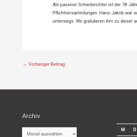
Als passiver Schiedsrichter ist der 78-J
Pflichtversammlungen. Hans-Jakob war wäh
unterwegs. Wir gratulieren ihm zu dieser
←
Vorheriger Beitrag
Archiv
Archiv
M
D