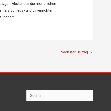
lmäßigen Abständen die monatlichen
n als Schieds- und Linienrichter
sundheit.
Nächster Beitrag
→
Suchen
nach: