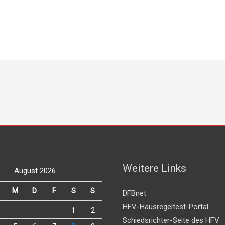
Weitere Links
August 2026
M
D
F
S
S
DFBnet
HFV-Hausregeltest-Portal
1
2
Schiedsrichter-Seite des HFV