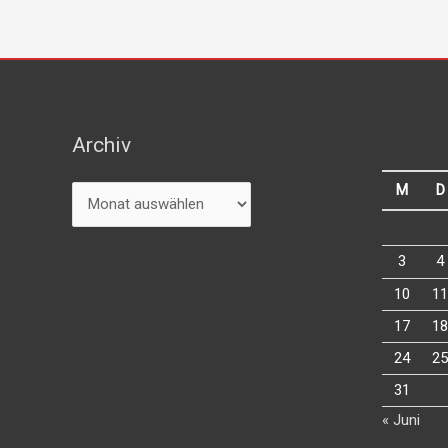
Archiv
Archiv
M
D
3
4
10
11
17
18
24
25
31
« Juni