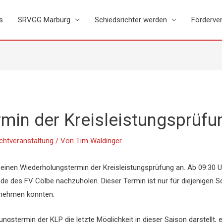
s
SRVGG Marburg
Schiedsrichter werden
Förderver
min der Kreisleistungsprüfu
chtveranstaltung
/ Von
Tim Waldinger
 einen Wiederholungstermin der Kreisleistungsprüfung an. Ab 09:30 Uh
e des FV Cölbe nachzuholen. Dieser Termin ist nur für diejenigen S
hrnehmen konnten.
ngstermin der KLP die letzte Möglichkeit in dieser Saison darstellt, e