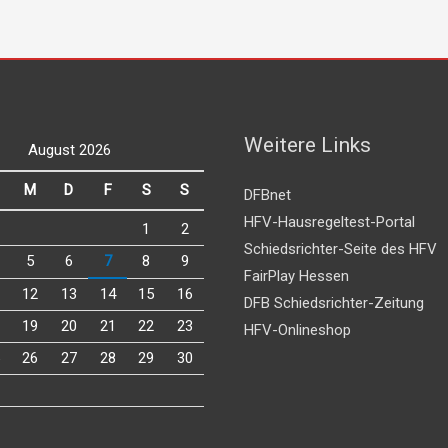
Weitere Links
August 2026
M
D
F
S
S
DFBnet
HFV-Hausregeltest-Portal
1
2
Schiedsrichter-Seite des HFV
5
6
7
8
9
FairPlay Hessen
12
13
14
15
16
DFB Schiedsrichter-Zeitung
19
20
21
22
23
HFV-Onlineshop
26
27
28
29
30