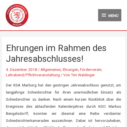
Zum
MENÜ
Inhalt
MENÜ
springen
Ehrungen im Rahmen des
Jahresabschlusses!
4. Dezember 2018
/
Allgemeines
,
Ehrungen
,
Förderverein
,
Lehrabend/Pflichtveranstaltung
/ Von
Tim Waldinger
Der KSA Marburg hat den gestrigen Jahresabschluss genutzt, um
langjährige Schiedsrichter für ihren unermüdlichen Einsatz als
Schiedsrichter zu danken. Nach einem kurzen Rückblick über die
Ereignisse des ablaufenden Kalenderjahres durch KSO Markus
Bengelsdorff, konnten wir diesmal eine Reihe verdienter
Schiedsrichterkameraden auszeichnen. Dabei ist hervorzuheben,