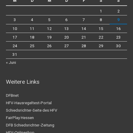
M
D
M
D
F
S
S
1
2
3
4
5
6
7
8
9
10
11
12
13
14
15
16
17
18
19
20
21
22
23
24
25
26
27
28
29
30
31
« Juni
Weitere Links
DFBnet
HFV-Hausregeltest-Portal
Schiedsrichter-Seite des HFV
FairPlay Hessen
DFB Schiedsrichter-Zeitung
HFV-Onlineshop