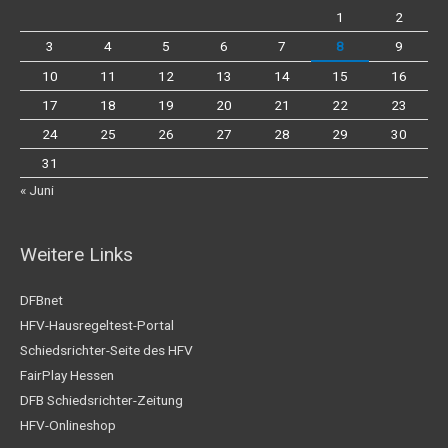
1
2
3
4
5
6
7
8
9
10
11
12
13
14
15
16
17
18
19
20
21
22
23
24
25
26
27
28
29
30
31
« Juni
Weitere Links
DFBnet
HFV-Hausregeltest-Portal
Schiedsrichter-Seite des HFV
FairPlay Hessen
DFB Schiedsrichter-Zeitung
HFV-Onlineshop