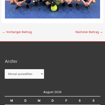
←
Vorheriger Beitrag
Nächster Beitrag
→
Archiv
Archiv
August 2026
M
D
M
D
F
S
S