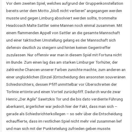
Vor dem zweiten Spiel, welches aufgrund der Gruppenkonstellation
bereits unter dem Motto „bloß nicht verlieren“ angegangen werden
musste und gegen Limburg absolviert werden sollte, trommelte
Headcoach Malte Sattler seine Mannen noch einmal zusammen. Mit
einem flammenden Appell von Sattler an die gesamte Mannschaft
und einer taktischen Umstellung gelang es der Mannschaft sich
defensiv deutlich zu steigern und hinten keinen Gegentreffer
zuzulassen. Nur offensiv war man in diesem Spiel mit Fortuna nicht
im Bunde. Zum einen lag das am starken Limburger Torhüter, der
zahlreiche Chancen unserer Farben zunichte machte, zum anderen an
einer unglücklichen (Einzel-)Entscheidung des ansonsten souveränen
Schiedsrichters, dessen Pfiff unmittelbar vor Überschreiten der
Torlinie ertönte und einen Vorteil zurückpfiff. Dadurch wurde zwar
Henric „Der Agile“ Sawitzkis Tor und die bis dato verdiente Führung
aberkannt, ärgerlicher war jedoch hier der Fakt, dass man sich –
gerade als Schiedsrichterkollegen – so sehr über die Entscheidung
echauffierte, dass im restlichen Spiel nicht mehr viel zusammen lief
und man sich mit der Punkteteilung zufrieden geben musste.