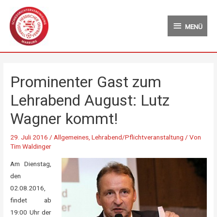
Zum
MENÜ
Inhalt
MENÜ
springen
Prominenter Gast zum
Lehrabend August: Lutz
Wagner kommt!
29. Juli 2016
/
Allgemeines
,
Lehrabend/Pflichtveranstaltung
/ Von
Tim Waldinger
Am Dienstag,
den
02.08.2016,
findet ab
19:00 Uhr der