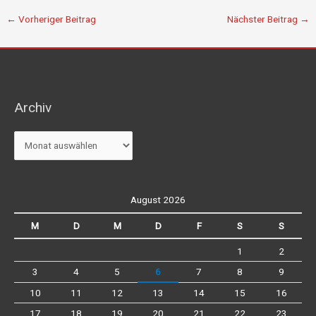
←
Vorheriger Beitrag
Nächster Beitrag
→
Archiv
Archiv
August 2026
M
D
M
D
F
S
S
1
2
3
4
5
6
7
8
9
10
11
12
13
14
15
16
17
18
19
20
21
22
23